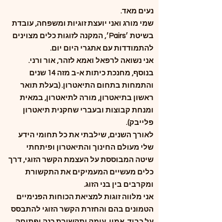
נעים מאד.
שמי מורג ואני יועצת זוגיות ומשפחה, עובדת
בשיטת ׳Pairs׳, המקנה לזוגות כלים מצוינים
להתמודדות עם אתגרי היום יום.
אני
נשואה לרפאל ואמא לזהר, אור ורני.
בנוסף, מחנכת כיתות א-ב מזה 14 שנים
והתמחות בתחום התיאטרון. (בעלת תואר
ראשון בתיאטרון, מורה לתיאטרון, במאית
ומנחת קבוצות ובעברי שחקנית תיאטרון
פלייבק).
לאורך השנים, שילבתי את כל תחומי הידע
שלי מעולם החינוך והתיאטרון ופיתחתי
שיטה
המבוססת על העצמת הקשר הזוגי, דרך
כלים מעשיים המעמיקים את התקשורת
ומקרבים בין בני הזוג.
אני מלווה זוגות למציאת הכוחות הפנימיים
הטמונים בהם והחזרת הקשר הזוגי להתבסס
על כבוד, אמון, עומק ותקשורת כנה ופתוחה.